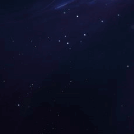
玻璃纤维切粒机
各种型号胶滚
弹性体切粒机
各种型号刀具加工
各种型号硫化机
各种型号风机
各种型号振动筛
其它非标定制机械