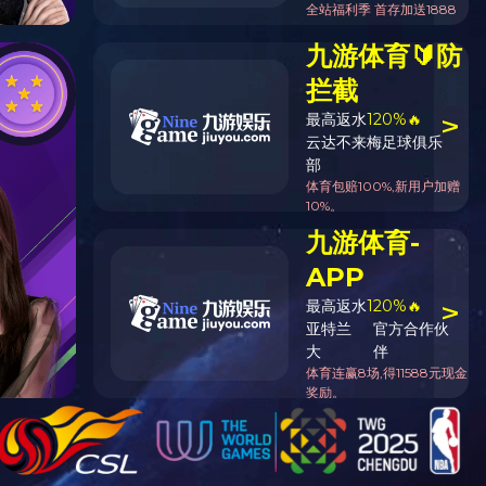
当前位置：
首页
>
成功案例