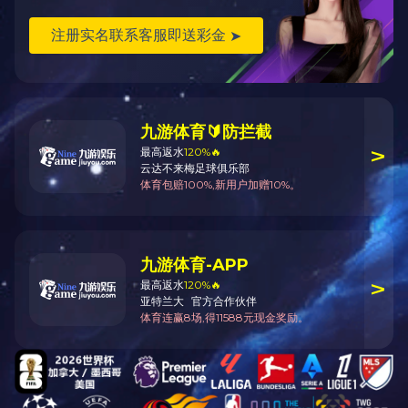
切粒机
LQ-25型切粒机
LQ-60型切粒机
LQ-300龙门型切粒机
LQ-300悬臂型切粒机
LQ-500型龙门切粒机
LQ-500型悬臂切粒机
LQ-900型切粒机
LQ-2000型切粒机