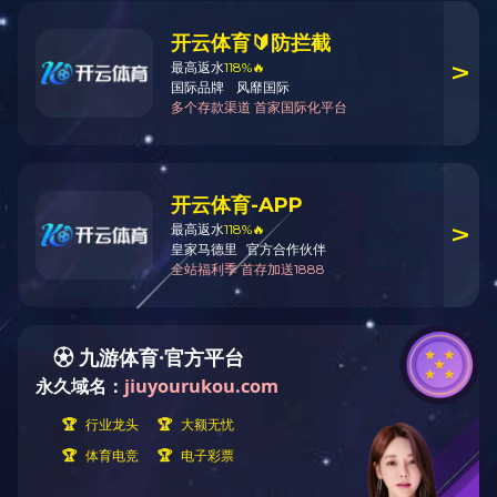
弹性体切粒机
产品中心