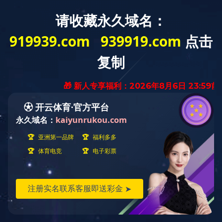
网站首页
乐鱼在线注册_乐鱼
新闻中心
产品中
（中国）