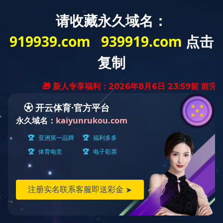
网站首页
乐鱼在线注册_乐鱼
新闻中心
产品中
（中国）