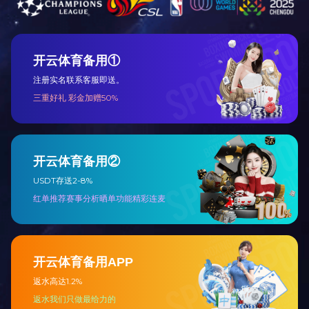
玻璃纤维切粒机
各种型号胶滚
弹性体切粒机
各种型号刀具加工
各种型号硫化机
各种型号风机
各种型号振动筛
其它非标定制机械